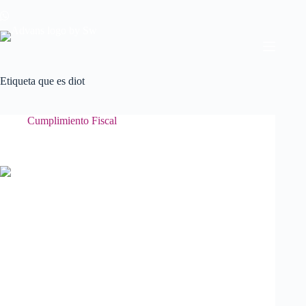
Saltar
al
contenido
Etiqueta
que es diot
Cumplimiento Fiscal
¿Qué es la DIOT?