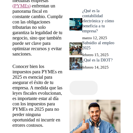
medianas empresas
(
PYMEs
)
enfrentan un
¿Qué es la
panorama fiscal en
contabilidad
constante cambio. Cumplir
electrónica y cómo
con las obligaciones
beneficia a tu
tributarias no solo
empresa?
garantiza la legalidad de tu
negocio, sino que también
marzo 12, 2025
Subsidio al empleo
puede ser clave para
2025
optimizar recursos y evitar
sanciones.
febrero 15, 2025
¿Qué es la DIOT?
Conocer bien los
febrero 14, 2025
impuestos para PYMEs en
2025 es esencial para
asegurar el éxito de tu
empresa. A medida que las
leyes fiscales evolucionan,
es importante estar al día
con los impuestos para
PYMEs en 2025 para no
perder ninguna
oportunidad ni incurrir en
errores costosos.